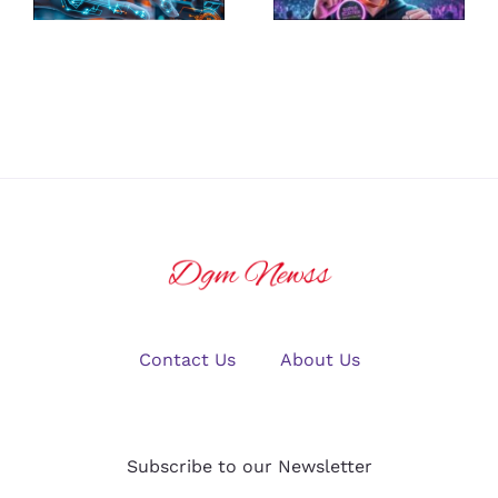
Platform for
Guide to
U.S. Crypto
Winning Big
Traders in
in Online
2025?
Gaming
Contact Us
About Us
Subscribe to our Newsletter