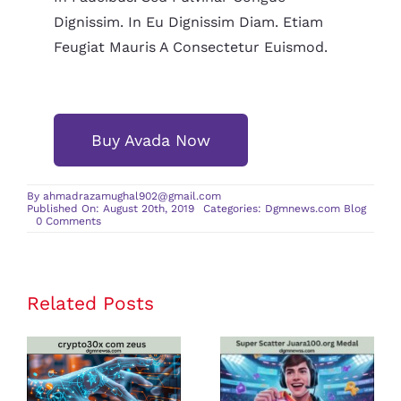
Dignissim. In Eu Dignissim Diam. Etiam
Feugiat Mauris A Consectetur Euismod.
Buy Avada Now
By
ahmadrazamughal902@gmail.com
Published On: August 20th, 2019
Categories:
Dgmnews.com Blog
on
0 Comments
New
Cocktails
Related Posts
crypto30x
Super Scatter
com zeus
Juara100.org
Review: Is It
Medal: The
the Best
Ultimate